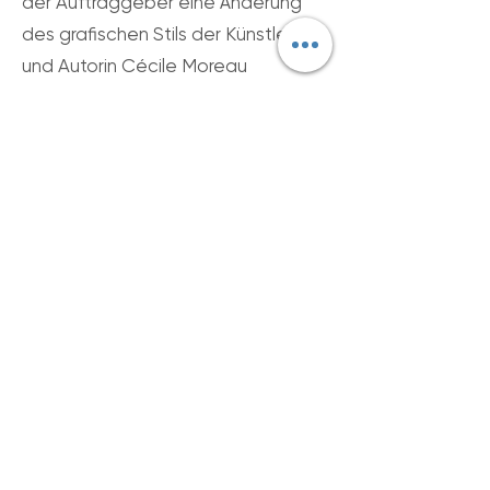
der Auftraggeber eine Änderung
des grafischen Stils der Künstlerin
und Autorin Cécile Moreau
verlangen.
Die gedruckten Illustrationen
werden vom Verkäufer vorab per E-
Mail zur vorherigen Validierung
durch den Käufer vor dem Drucken
und Versenden gesendet.
Der Käufer hat das Recht, nach
Erhalt der digitalen Version der
bestellten Illustration Änderungen
zu verlangen, vorbehaltlich zweier
Umläufe.
Die angegebenen Fristen können
von der Künstlerin und Autorin