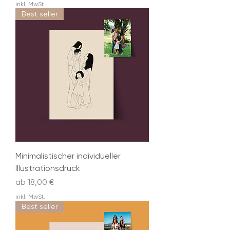
inkl. MwSt.
Best seller
Minimalistischer individueller
Illustrationsdruck
Sale-Preis
ab
18,00 €
inkl. MwSt.
Best seller