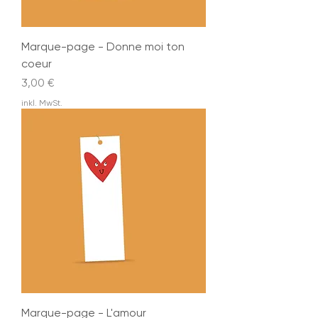
Marque-page - Donne moi ton
coeur
Preis
3,00 €
inkl. MwSt.
Marque-page - L'amour