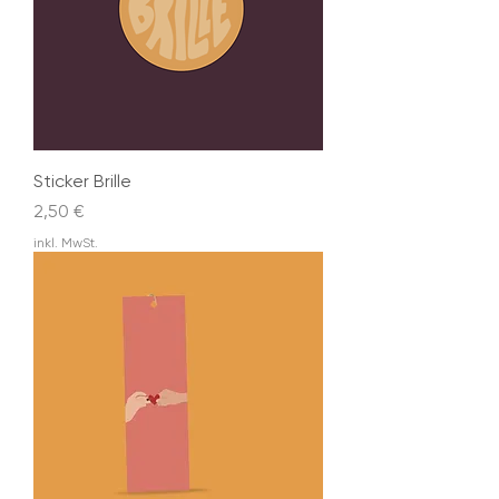
Sticker Brille
Preis
2,50 €
inkl. MwSt.