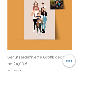
Benutzerdefinierte Grafik gedruckt
Sale-Preis
ab
24,00 €
inkl. MwSt.