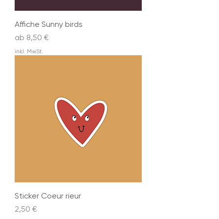
Affiche Sunny birds
Sale-Preis
ab
8,50 €
inkl. MwSt.
Sticker Coeur rieur
Preis
2,50 €