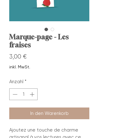
Marque-page - Les
fraises
Preis
3,00 €
inkl. MwSt.
Anzahl
*
In den Warenkorb
Ajoutez une touche de charme
artisanal à vos lectures avec ce