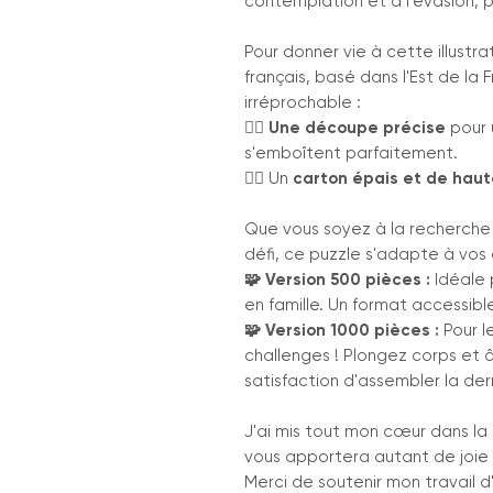
contemplation et à l'évasion, 
Pour donner vie à cette illustrat
français, basé dans l'Est de la
irréprochable :
👉🏻 Une découpe précise
pour 
s'emboîtent parfaitement.
👉🏻 Un
carton épais et de haut
Que vous soyez à la recherche
défi, ce puzzle s'adapte à vos 
🧩 Version 500 pièces :
Idéale 
en famille. Un format accessibl
🧩 Version 1000 pièces :
Pour l
challenges ! Plongez corps et 
satisfaction d'assembler la der
J'ai mis tout mon cœur dans la
vous apportera autant de joie à
Merci de soutenir mon travail d'