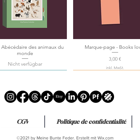
e Abécédaire des animaux du
Marque-page - Books lo
monde
Preis
3,00 €
Nicht verfügbar
inkl. MwSt.
au !
CGV
Politique de confidentialité
©2021 by Meine Bunte Feder. Erstellt mit Wix.com