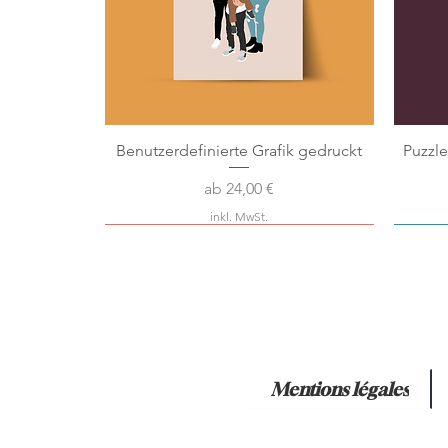
Benutzerdefinierte Grafik gedruckt
Puzzl
Sale-Preis
ab
24,00 €
inkl. MwSt.
Best seller
Nouveau !
Nouve
Mentions légales