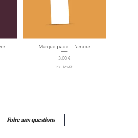
ver
Marque-page - L'amour
Preis
3,00 €
inkl. MwSt.
Foire aux questions