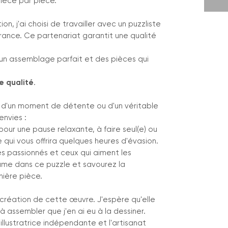
pièce par pièce.
ion, j'ai choisi de travailler avec un puzzliste
 France. Ce partenariat garantit une qualité
un assemblage parfait et des pièces qui
e qualité
.
 d'un moment de détente ou d'un véritable
envies :
pour une pause relaxante, à faire seul(e) ou
e qui vous offrira quelques heures d'évasion.
es passionnés et ceux qui aiment les
âme dans ce puzzle et savourez la
nière pièce.
 création de cette œuvre. J'espère qu'elle
 assembler que j'en ai eu à la dessiner.
illustratrice indépendante et l'artisanat