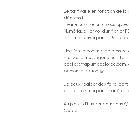
Le tarif varie en fonction de l
dégressif.
Il varie aussi selon si vous op
Numérique : envoi d'un fichier 
Imprimé : envoi par La Poste des
Une fois la commande passée 
moi via la messagerie du site si
cecile@maplumecoloree.com, a
personnalisation 😊
Je peux réaliser des faire-part
contactez moi par email à ce
Au plaisir d’illustrer pour vous 🙂
Cécile