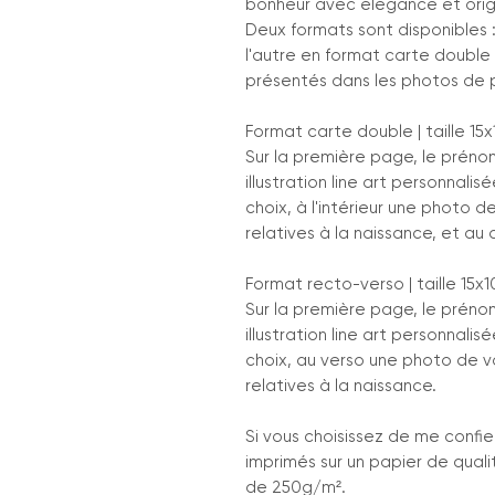
bonheur avec élégance et origi
Deux formats sont disponibles :
l'autre en format carte doubl
présentés dans les photos de 
Format carte double | taille 1
Sur la première page, le préno
illustration line art personnali
choix, à l'intérieur une photo d
relatives à la naissance, et a
Format recto-verso | taille 15x
Sur la première page, le préno
illustration line art personnali
choix, au verso une photo de vo
relatives à la naissance.
Si vous choisissez de me confier
imprimés sur un papier de qua
de 250g/m².