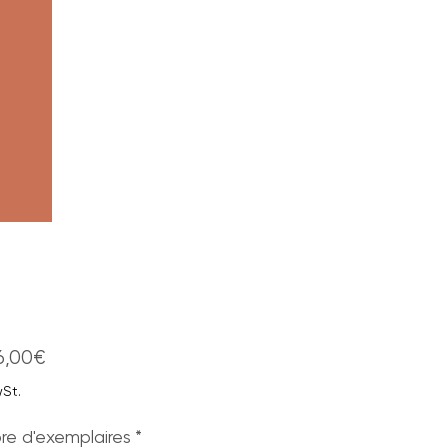
Sale-
6,00€
Preis
wSt.
e d'exemplaires
*