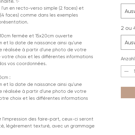
nalité. ✨
 l'un en recto-verso simple (2 faces) et
Aus
e (4 faces) comme dans les exemples
présentation.
2 ou 
5x10cm fermée et 15x20cm ouverte
Aus
m et la date de naissance ainsi qu'une
sée réalisée à partir d'une photo de votre
e votre choix et les différentes informations
Anzahl
u dos vos coordonnées.
10cm :
m et la date de naissance ainsi qu'une
sée réalisée à partir d'une photo de votre
tre choix et les différentes informations
 l'impression des faire-part, ceux-ci seront
lité, légèrement texturé, avec un grammage