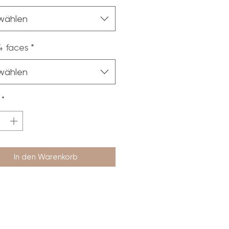
wählen
4 faces
*
wählen
*
In den Warenkorb