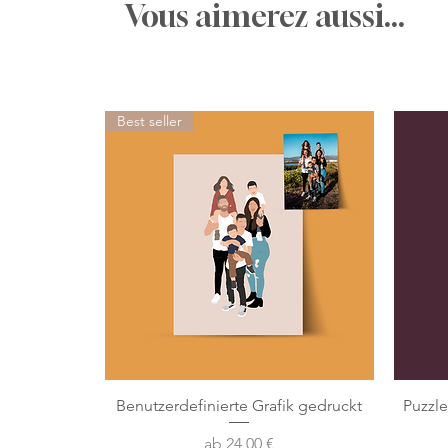
Vous aimerez aussi...
Best seller
Benutzerdefinierte Grafik gedruckt
Puzzl
Sale-Preis
ab
24,00 €