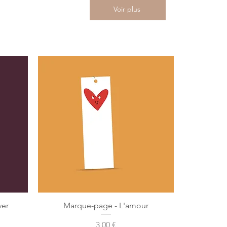
Voir plus
ver
Marque-page - L'amour
Preis
3,00 €