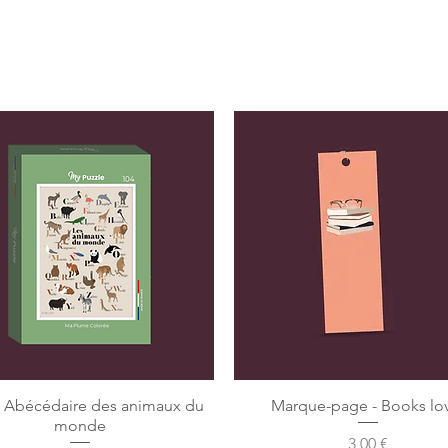
e Abécédaire des animaux du
Marque-page - Books lo
monde
Preis
3,00 €