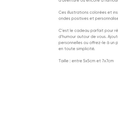
d'aventure ou encore d’humour
Ces illustrations colorées et i
ondes positives et personnalise
C'est le cadeau parfait pour ré
d’humour autour de vous. Ajoute
personnelles ou offrez-le à un
en toute simplicité.
Taille : entre 5x5cm et 7x7cm