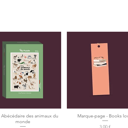
e Abécédaire des animaux du
Marque-page - Books lo
monde
Preis
3,00 €