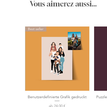
Vous aimerez aussi...
Best seller
Benutzerdefinierte Grafik gedruckt
Puzzl
Sale-Preis
ab
24,00 €