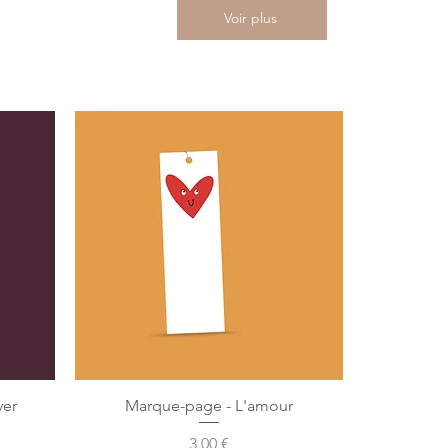
Voir plus
ver
Marque-page - L'amour
Preis
3,00 €